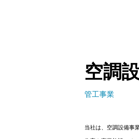
空調
管工事業
当社は、空調設備事