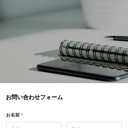
お問い合わせフォーム
郵
お名前
*
便
番
号