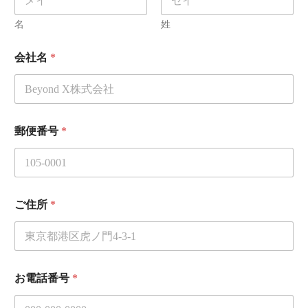
郵
便
名
姓
番
号
会社名
*
同
意
条
件
郵便番号
*
ご住所
*
メ
お電話番号
*
ー
ル
ア