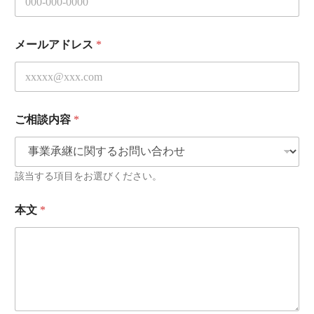
ド
レ
ス
メールアドレス
*
お
電
話
番
号
会
ご相談内容
*
社
名
該当する項目をお選びください。
本文
*